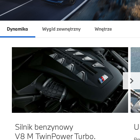
Dynamika
Wygld zewnętrzny
Wnętrze
Silnik benzynowy
U
V8 M TwinPower Turbo.
Pn