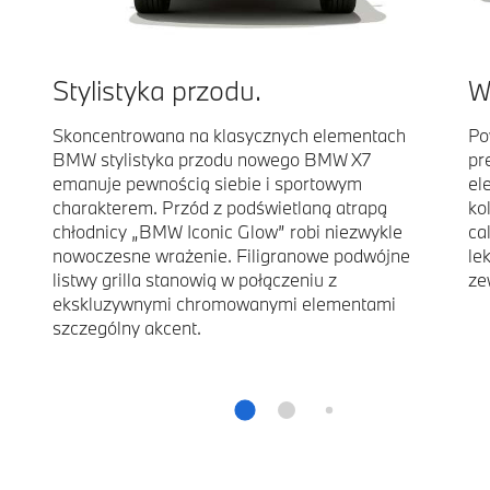
Stylistyka przodu.
W
Skoncentrowana na klasycznych elementach
Po
BMW stylistyka przodu nowego BMW X7
pr
emanuje pewnością siebie i sportowym
el
charakterem. Przód z podświetlaną atrapą
ko
chłodnicy „BMW Iconic Glow” robi niezwykle
ca
nowoczesne wrażenie. Filigranowe podwójne
le
listwy grilla stanowią w połączeniu z
ze
ekskluzywnymi chromowanymi elementami
szczególny akcent.