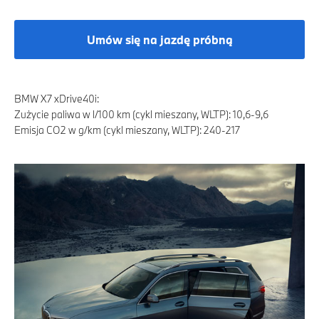
Umów się na jazdę próbną
BMW X7 xDrive40i:
Zużycie paliwa w l/100 km (cykl mieszany, WLTP): 10,6-9,6
Emisja CO2 w g/km (cykl mieszany, WLTP): 240-217