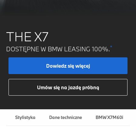
THE X7
*
DOSTĘPNE W BMW LEASING 100%.
Dowiedz się więcej
Umów się na jazdę próbną
e
Stylistyka
Dane techniczne
BMW X7M60i