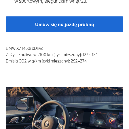
w sportowym, eleganckim wnętrzu.
Umów się na jazdę próbną
BMW X7 M60i xDrive:
Zużycie paliwa w l/100 km (cykl mieszany): 12,9–12,1
Emisja CO2 w g/km (cykl mieszany): 292–274