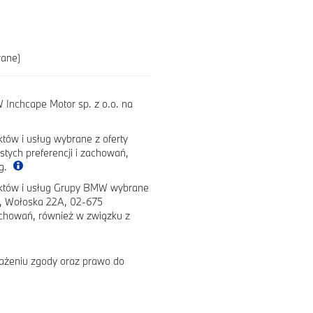
wane)
Inchcape Motor sp. z o.o. na
tów i usług wybrane z oferty
tych preferencji i zachowań,
ug.
uktów i usług Grupy BMW wybrane
e, Wołoska 22A, 02-675
achowań, również w związku z
ażeniu zgody oraz prawo do