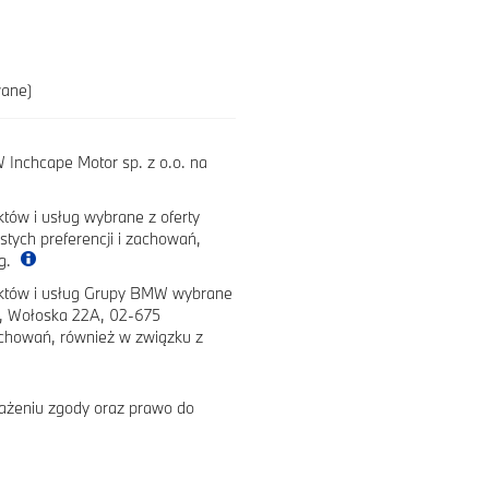
wane)
Inchcape Motor sp. z o.o. na
tów i usług wybrane z oferty
tych preferencji i zachowań,
ug.
uktów i usług Grupy BMW wybrane
e, Wołoska 22A, 02-675
achowań, również w związku z
ażeniu zgody oraz prawo do